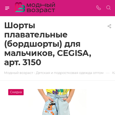
Шорты
плавательные
(бордшорты) для
мальчиков, CEGISA,
арт. 3150
—
Модный возраст - Детская и подростковая одежда оптом
К
Скидка