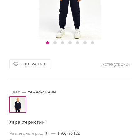
Артикул:
2724
В ИЗБРАННОЕ
Цвет
—
темно-синий
Характеристики
Размерный ряд
—
140,146,152
?