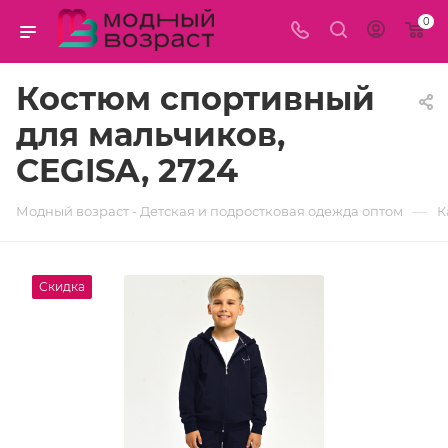
0
Костюм спортивный
для мальчиков,
CEGISA, 2724
—
Модный возраст - Детская и подростковая одежда оптом
К
Скидка