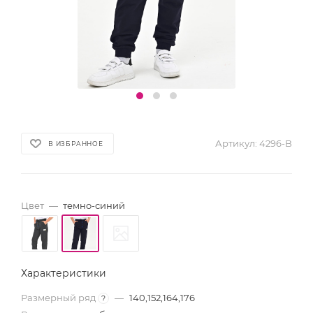
Артикул:
4296-B
В ИЗБРАННОЕ
Цвет
—
темно-синий
Характеристики
Размерный ряд
—
140,152,164,176
?