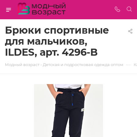
Брюки спортивные
для мальчиков,
ILDES, арт. 4296-B
—
Модный возраст - Детская и подростковая одежда оптом
К