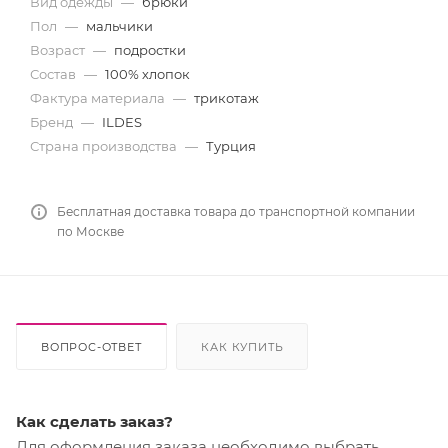
Вид одежды
—
брюки
Пол
—
мальчики
Возраст
—
подростки
Состав
—
100% хлопок
Фактура материала
—
трикотаж
Бренд
—
ILDES
Страна производства
—
Турция
Бесплатная доставка товара до транспортной компании
по Москве
ВОПРОС-ОТВЕТ
КАК КУПИТЬ
Как сделать заказ?
Для оформления заказа необходимо выбрать