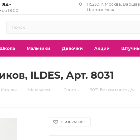
1-84
115230, г. Москва, Варшавс
Нагатинская
0 до 18:00
Школа
Мальчики
Девочки
Акции
Штучны
ков, ILDES, Арт. 8031
—
—
—
Каталог
Мальчики
Спорт
8031 Брюки спорт д/м
В ИЗБРАННОЕ