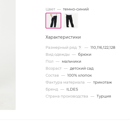
Цвет
—
темно-синий
Характеристики
Размерный ряд
—
110,116,122,128
?
Вид одежды
—
брюки
Пол
—
мальчики
Возраст
—
детский сад
Состав
—
100% хлопок
Фактура материала
—
трикотаж
Бренд
—
ILDES
Страна производства
—
Турция