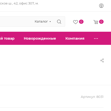
кое ш., 42, офис 307, м.
Каталог
0
0
й товар
Новорожденные
Компания
Артикул:
8031