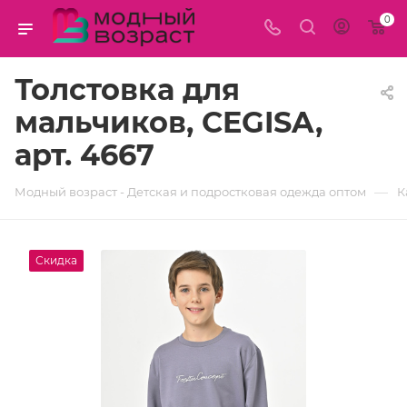
0
Толстовка для
мальчиков, CEGISA,
арт. 4667
—
Модный возраст - Детская и подростковая одежда оптом
К
Скидка