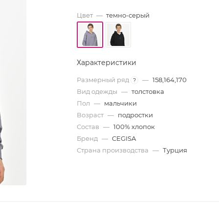
Цвет
—
темно-серый
Характеристики
Размерный ряд
—
158,164,170
?
Вид одежды
—
толстовка
Пол
—
мальчики
Возраст
—
подростки
Состав
—
100% хлопок
Бренд
—
CEGISA
Страна производства
—
Турция