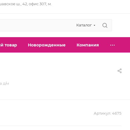
шавское ш., 42, офис 307, м.
Каталог
й товар
Новорожденные
Компания
а д/м
Артикул:
4675