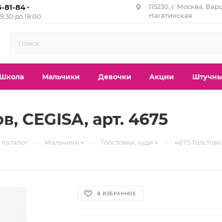
5-81-84
115230, г. Москва, Вар
Нагатинская
с 9:30 до 18:00
Школа
Мальчики
Девочки
Акции
Штучны
, CEGISA, арт. 4675
—
—
—
Каталог
Мальчики
Толстовки, худи
4675 Толстовк
В ИЗБРАННОЕ