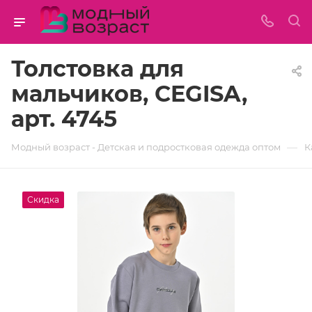
Толстовка для
мальчиков, CEGISA,
арт. 4745
—
Модный возраст - Детская и подростковая одежда оптом
К
Скидка