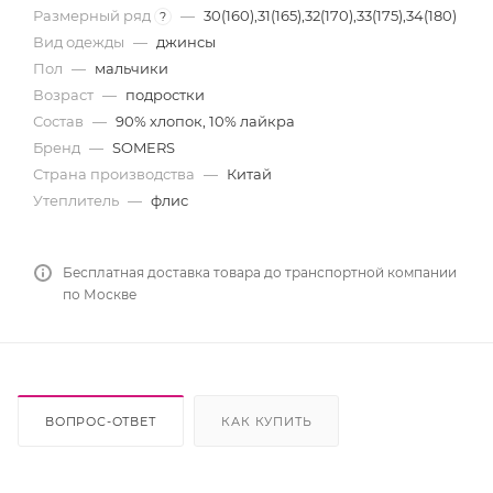
Размерный ряд
—
30(160),31(165),32(170),33(175),34(180)
?
Вид одежды
—
джинсы
Пол
—
мальчики
Возраст
—
подростки
Состав
—
90% хлопок, 10% лайкра
Бренд
—
SOMERS
Страна производства
—
Китай
Утеплитель
—
флис
Бесплатная доставка товара до транспортной компании
по Москве
ВОПРОС-ОТВЕТ
КАК КУПИТЬ