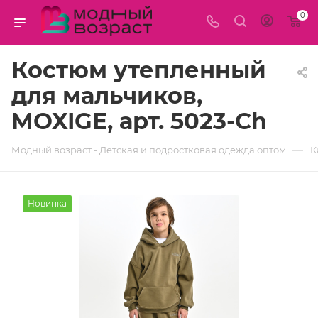
0
Костюм утепленный
для мальчиков,
MOXIGE, арт. 5023-Ch
—
Модный возраст - Детская и подростковая одежда оптом
К
Новинка