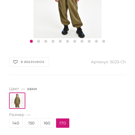
Артикул:
5023-Ch
В ИЗБРАННОЕ
Цвет
—
хаки
Размер
—
140
150
160
170