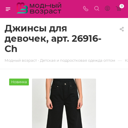
0
Джинсы для
девочек, арт. 26916-
Ch
—
Модный возраст - Детская и подростковая одежда оптом
К
Новинка