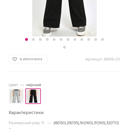
Артикул:
26916-Ch
В ИЗБРАННОЕ
Цвет
—
черный
Характеристики
Размерный ряд
—
28(150),29(155),30(160),31(165),32(170)
?