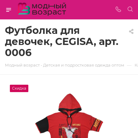
Футболка для
девочек, CEGISA, арт.
0006
—
Модный возраст - Детская и подростковая одежда оптом
К
Скидка