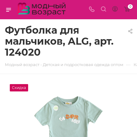
0
Футболка для
мальчиков, ALG, арт.
124020
—
Модный возраст - Детская и подростковая одежда оптом
К
Скидка