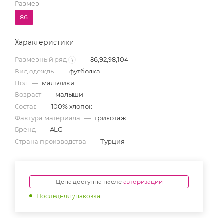
Размер
—
86
Характеристики
Размерный ряд
—
86,92,98,104
?
Вид одежды
—
футболка
Пол
—
мальчики
Возраст
—
малыши
Состав
—
100% хлопок
Фактура материала
—
трикотаж
Бренд
—
ALG
Страна производства
—
Турция
Цена доступна после
авторизации
Последняя упаковка