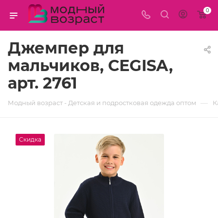
0
Джемпер для
мальчиков, CEGISA,
арт. 2761
—
Модный возраст - Детская и подростковая одежда оптом
К
Скидка