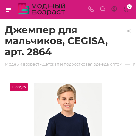
0
Джемпер для
мальчиков, CEGISA,
арт. 2864
—
Модный возраст - Детская и подростковая одежда оптом
К
Скидка