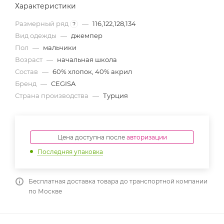
Характеристики
Размерный ряд
—
116,122,128,134
?
Вид одежды
—
джемпер
Пол
—
мальчики
Возраст
—
начальная школа
Состав
—
60% хлопок, 40% акрил
Бренд
—
CEGISA
Страна производства
—
Турция
Цена доступна после
авторизации
Последняя упаковка
Бесплатная доставка товара до транспортной компании
по Москве