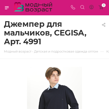
0
Джемпер для
мальчиков, CEGISA,
Арт. 4991
—
Модный возраст - Детская и подростковая одежда оптом
К