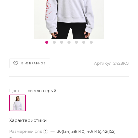
Артикул:
2428KG
В ИЗБРАННОЕ
Цвет
—
светло-серый
Характеристики
Размерный ряд
—
36(134),38(140),40(146),42(152)
?