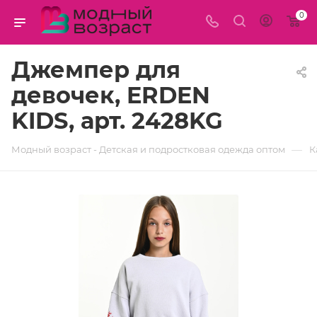
0
Джемпер для
девочек, ERDEN
KIDS, арт. 2428KG
—
Модный возраст - Детская и подростковая одежда оптом
К