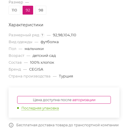
Размер
—
110
92
98
Характеристики
Размерный ряд
—
92,98,104,110
?
Вид одежды
—
футболка
Пол
—
мальчики
Возраст
—
детский сад
Состав
—
100% хлопок
Бренд
—
CEGISA
Страна производства
—
Турция
Цена доступна после
авторизации
Последняя упаковка
Бесплатная доставка товара до транспортной компании