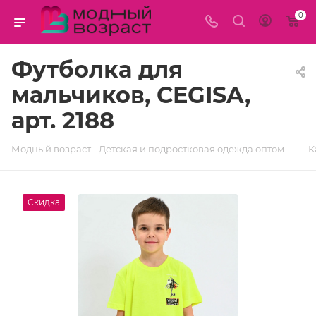
0
Футболка для
мальчиков, CEGISA,
арт. 2188
—
Модный возраст - Детская и подростковая одежда оптом
К
Скидка