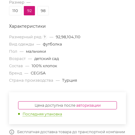
Размер
—
110
92
98
Характеристики
Размерный ряд
—
92,98,104,110
?
Вид одежды
—
футболка
Пол
—
мальчики
Возраст
—
детский сад
Состав
—
100% хлопок
Бренд
—
CEGISA
Страна производства
—
Турция
Цена доступна после
авторизации
Последняя упаковка
Бесплатная доставка товара до транспортной компании