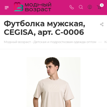
0
Футболка мужская,
CEGISA, арт. C-0006
—
Модный возраст - Детская и подростковая одежда оптом
К