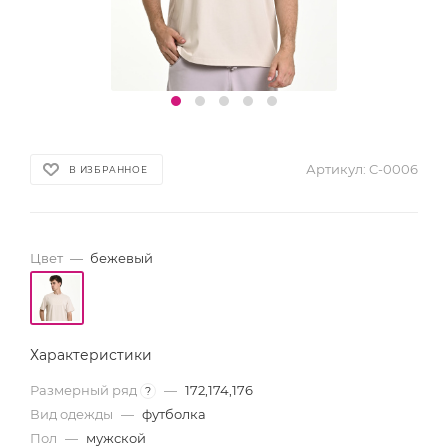
Артикул:
C-0006
В ИЗБРАННОЕ
Цвет
—
бежевый
Характеристики
Размерный ряд
—
172,174,176
?
Вид одежды
—
футболка
Пол
—
мужской