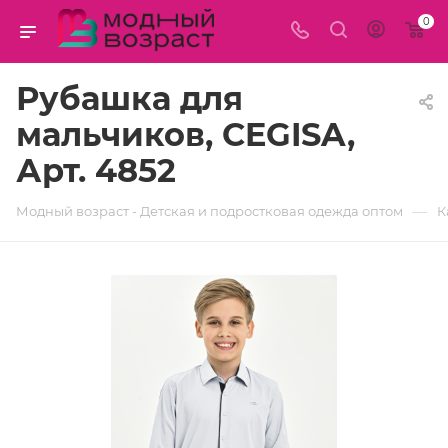
0
Рубашка для
мальчиков, CEGISA,
Арт. 4852
—
Модный возраст - Детская и подростковая одежда оптом
К