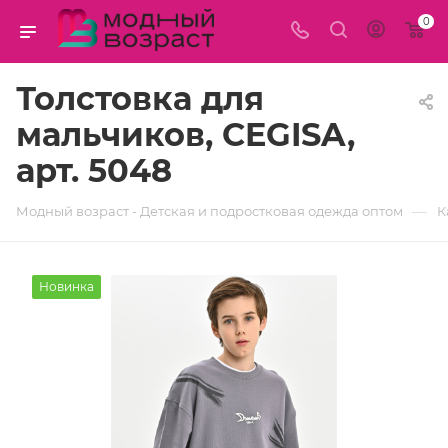
0
Толстовка для
мальчиков, CEGISA,
арт. 5048
—
Модный возраст - Детская и подростковая одежда оптом
К
Новинка